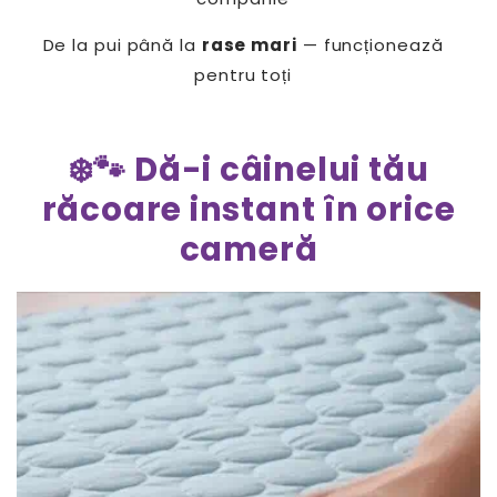
De la pui până la
rase mari
— funcționează
pentru toți
❄️🐾 Dă-i câinelui tău
răcoare instant în orice
cameră