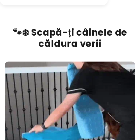
🐾❄️ Scapă-ți câinele de
căldura verii