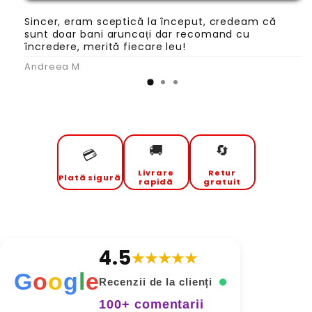
Sincer, eram sceptică la început, credeam că
sunt doar bani aruncați dar recomand cu
încredere, merită fiecare leu!
Andreea M
🚚
🔄
💳
Livrare
Retur
Plată sigură
rapidă
gratuit
4.5
★★★★★
G
o
o
g
l
e
Recenzii de la clienți
100+ comentarii