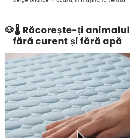
Merge oriunde — acasă, în mașină, la terasă
🐶🌡️ Răcorește-ți animalul
fără curent și fără apă