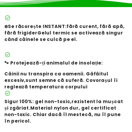
check_circle
❄️Se răcorește INSTANT:fără curent, fără apă,
fără frigiderGelul termic se activează singur
când câinele se culcă pe el.
check_circle
🐾 Protejează-ți animalul de insolație:
Câinii nu transpira ca oamenii. Gâfâitul
excesiv,sunt semne că suferă. Covorașul îi
reglează temperatura corpului
check_circle
Sigur 100%: gel non-toxic,rezistent la mușcat
și zgâriat.Material nylon dur, gel certificat
non-toxic. Chiar dacă îl mestecă, nu îl pune
în pericol.