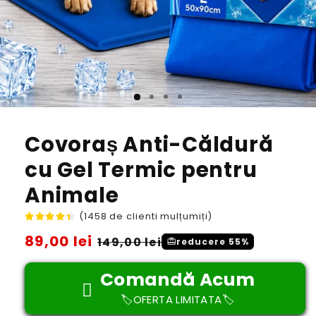
Covoraș Anti-Căldură
cu Gel Termic pentru
Animale
(1458 de clienti mulțumiți)
Preț
89,00 lei
Preț
149,00 lei
redeem
reducere 55%
obișnuit
redus
Comandă Acum
🏷️OFERTA LIMITATA🏷️