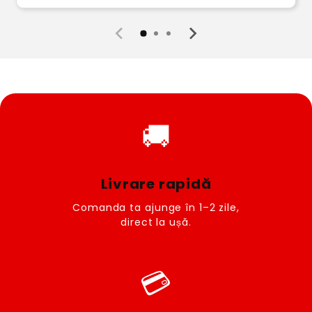
🚚
Livrare rapidă
Comanda ta ajunge în 1–2 zile,
direct la ușă.
💳