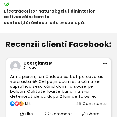
check_circle
Efectrăcoritor natural:gelul dininterior
activeazăinstant la
contact,fărăelectricitate sau apă.
Recenzii clienti Facebook:
Georgiana M
2h ago
Am 2 pisici și amândouă se bat pe covoraș
vara asta 😂 Cel puțin acum știu că nu se
supraîncălzesc când dorm la soare pe
balcon. Calitate foarte bună, nu s-a
deteriorat deloc după 2 luni de folosire.
1.1k
26 Comments
Like
Comment
Share