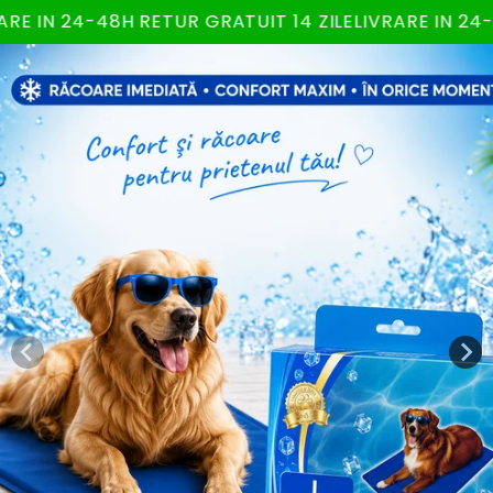
Salt la
 24-48H RETUR GRATUIT 14 ZILE
LIVRARE IN 24-48H R
conținut
Salt la
informațiile
despre
produs