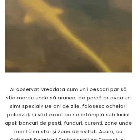
Ai observat vreodată cum unii pescari par să
știe mereu unde să arunce, de parcă ar avea un
simț special? De ani de zile, folosesc ochelari
polarizați și văd exact ce se întâmplă sub luciul
apei: bancuri de pești, funduri, curenți, zone unde
merită să stai și zone de evitat. Acum, cu
Ochelarii Polarizați Profesionali de Pescuit, nu