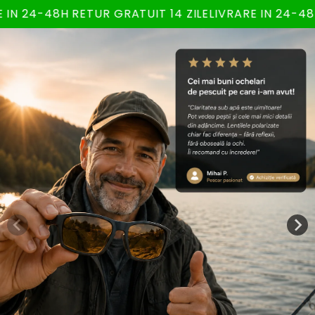
Salt la
24-48H RETUR GRATUIT 14 ZILE
LIVRARE IN 24-48H RET
conținut
Salt la
informațiile
despre
produs