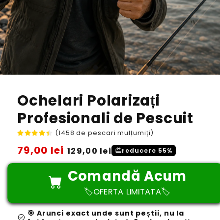
Ochelari Polarizați
Profesionali de Pescuit
(1458 de pescari mulțumiți)
Preț
79,00 lei
Preț
129,00 lei
redeem
reducere 55%
obișnuit
redus
Comandă Acum
🏷️OFERTA LIMITATA🏷️
🎯 Arunci exact unde sunt peștii, nu la
check_circle