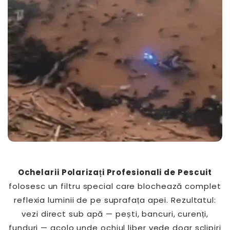
Ochelarii Polarizați Profesionali de Pescuit
folosesc un filtru special care blochează complet
reflexia luminii de pe suprafața apei. Rezultatul:
vezi direct sub apă — pești, bancuri, curenți,
funduri — acolo unde ochiul liber vede doar sclipiri