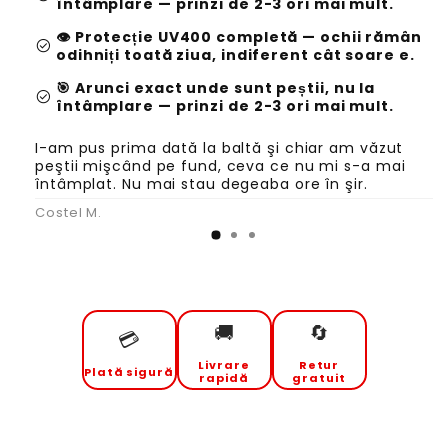
întâmplare — prinzi de 2-3 ori mai mult.
👁️ Protecție UV400 completă — ochii rămân
check_circle
odihniți toată ziua, indiferent cât soare e.
🎯 Arunci exact unde sunt peștii, nu la
check_circle
întâmplare — prinzi de 2-3 ori mai mult.
I-am pus prima dată la baltă şi chiar am văzut
peştii mişcând pe fund, ceva ce nu mi s-a mai
întâmplat. Nu mai stau degeaba ore în şir.
Costel M.
🚚
🔄
💳
Livrare
Retur
Plată sigură
rapidă
gratuit