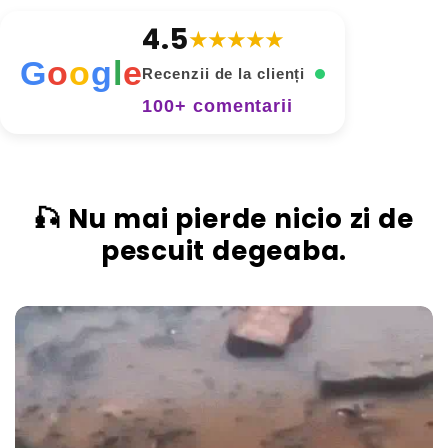
4.5
★★★★★
G
o
o
g
l
e
Recenzii de la clienți
100+ comentarii
🎣 Nu mai pierde nicio zi de
pescuit degeaba.