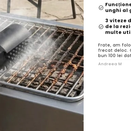
Funcțione
check_circle
unghi al 
3 viteze 
de la rez
check_circle
multe uti
Frate, am fol
frecat deloc. 
bun 100 lei da
Andreea M