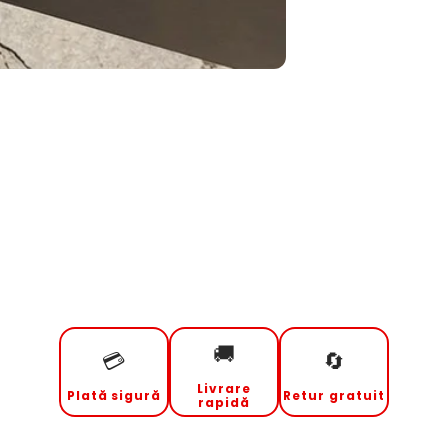
🚚
💳
🔄
Livrare
Plată sigură
Retur gratuit
rapidă