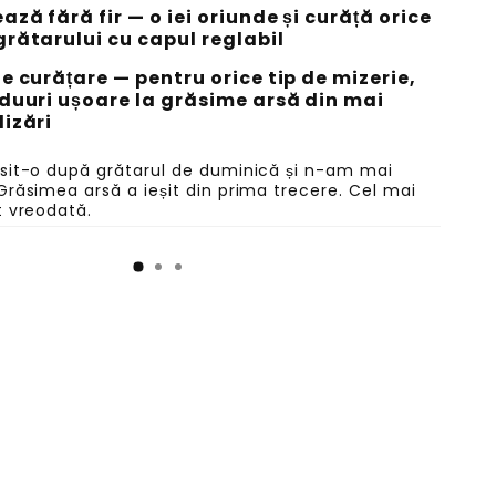
ază fără fir — o iei oriunde și curăță orice
grătarului cu capul reglabil
de curățare — pentru orice tip de mizerie,
iduuri ușoare la grăsime arsă din mai
lizări
osit-o după grătarul de duminică și n-am mai
Grăsimea arsă a ieșit din prima trecere. Cel mai
t vreodată.