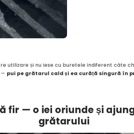
are utilizare și nu iese cu buretele indiferent câte 
u —
pui pe grătarul cald și ea curăță singură în 
 fir — o iei oriunde și ajung
grătarului