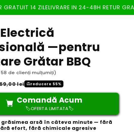
E
LIVRARE IN 24-48H RETUR GRATUIT 14 ZILE
LIVRA
 Electrică
sională —pentru
are Grătar BBQ
58 de clienți mulțumiți)
Preț
69,00 lei
redeem
reducere 55%
redus
Comandă Acum
🏷️OFERTA LIMITATA🏷️
 grăsimea arsă în câteva minute — fără
 fără efort, fără chimicale agresive