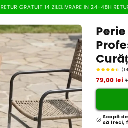
4 ZILE
LIVRARE IN 24-48H RETUR GRATUIT 14 ZIL
Perie
Profe
Curăț
(14
Preț
79,00 lei
1
obișnuit
Scapă de
check_circle
să freci,