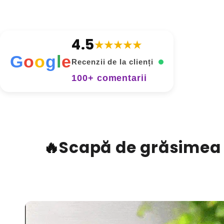
4.5
★★★★★
G
o
o
g
l
e
Recenzii de la clienți
100+ comentarii
🔥
Scapă de grăsimea a