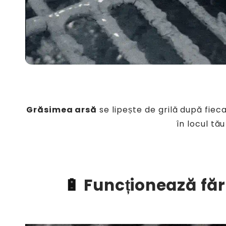
Grăsimea arsă
se lipește de grilă după fiec
în locul tă
🔋
Funcționează fără